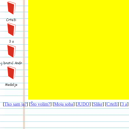
[
Tko sam ja?
] [
Što volim?
] [
Moja soba
] [
JUDO
] [
Slike
] [
Crteži
] [
3 a
]