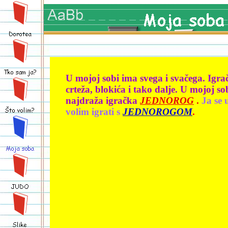
U mojoj sobi ima svega i svačega. Igra
crteža, blokića i tako dalje. U mojoj so
najdraža igračka
JEDNOROG
.
Ja se 
volim igrati s
JEDNOROGOM
.